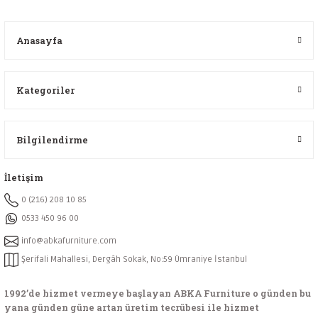
Anasayfa
Kategoriler
Bilgilendirme
İletişim
0 (216) 208 10 85
0533 450 96 00
info@abkafurniture.com
Şerifali Mahallesi, Dergâh Sokak, No:59 Ümraniye İstanbul
1992’de hizmet vermeye başlayan ABKA Furniture o günden bu
yana günden güne artan üretim tecrübesi ile hizmet