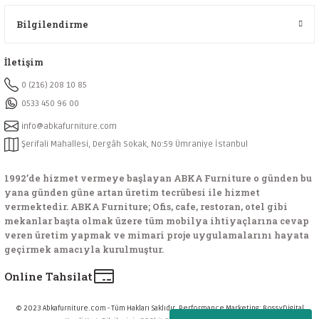
Bilgilendirme
İletişim
0 (216) 208 10 85
0533 450 96 00
info@abkafurniture.com
Şerifali Mahallesi, Dergâh Sokak, No:59 Ümraniye İstanbul
1992’de hizmet vermeye başlayan ABKA Furniture o günden bu
yana günden güne artan üretim tecrübesi ile hizmet
vermektedir. ABKA Furniture; Ofis, cafe, restoran, otel gibi
mekanlar başta olmak üzere tüm mobilya ihtiyaçlarına cevap
veren üretim yapmak ve mimari proje uygulamalarını hayata
geçirmek amacıyla kurulmuştur.
Online Tahsilat
© 2023 Abkafurniture.com - Tüm Hakları Saklıdır. Performance Marketing:
BossyDigital