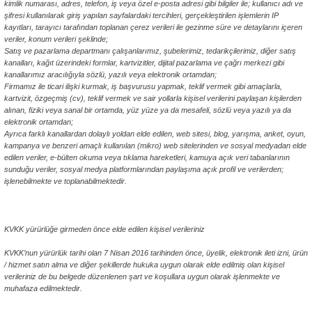
kimlik numarası, adres, telefon, iş veya özel e-posta adresi gibi bilgiler ile; kullanıcı adı ve
şifresi kullanılarak giriş yapılan sayfalardaki tercihleri, gerçekleştirilen işlemlerin IP
kayıtları, tarayıcı tarafından toplanan çerez verileri ile gezinme süre ve detaylarını içeren
veriler, konum verileri şeklinde;
Satış ve pazarlama departmanı çalışanlarımız, şubelerimiz, tedarikçilerimiz, diğer satış
kanalları, kağıt üzerindeki formlar, kartvizitler, dijital pazarlama ve çağrı merkezi gibi
kanallarımız aracılığıyla sözlü, yazılı veya elektronik ortamdan;
Firmamız ile ticari ilişki kurmak, iş başvurusu yapmak, teklif vermek gibi amaçlarla,
kartvizit, özgeçmiş (cv), teklif vermek ve sair yollarla kişisel verilerini paylaşan kişilerden
alınan, fiziki veya sanal bir ortamda, yüz yüze ya da mesafeli, sözlü veya yazılı ya da
elektronik ortamdan;
Ayrıca farklı kanallardan dolaylı yoldan elde edilen, web sitesi, blog, yarışma, anket, oyun,
kampanya ve benzeri amaçlı kullanılan (mikro) web sitelerinden ve sosyal medyadan elde
edilen veriler, e-bülten okuma veya tıklama hareketleri, kamuya açık veri tabanlarının
sunduğu veriler, sosyal medya platformlarından paylaşıma açık profil ve verilerden;
işlenebilmekte ve toplanabilmektedir.
ABKA Furniture Kişisel Veriler Politikası
KVKK yürürlüğe girmeden önce elde edilen kişisel verileriniz
KVKK’nun yürürlük tarihi olan 7 Nisan 2016 tarihinden önce, üyelik, elektronik ileti izni, ürün
/ hizmet satın alma ve diğer şekillerde hukuka uygun olarak elde edilmiş olan kişisel
verileriniz de bu belgede düzenlenen şart ve koşullara uygun olarak işlenmekte ve
muhafaza edilmektedir.