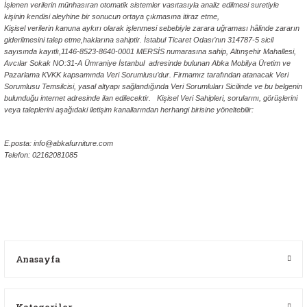
İşlenen verilerin münhasıran otomatik sistemler vasıtasıyla analiz edilmesi suretiyle
kişinin kendisi aleyhine bir sonucun ortaya çıkmasına itiraz etme,
Kişisel verilerin kanuna aykırı olarak işlenmesi sebebiyle zarara uğraması hâlinde zararın
giderilmesini talep etme,
haklarına sahiptir. İstabul Ticaret Odası’nın 314787-5 sicil
sayısında kayıtlı,1146-8523-8640-0001 MERSİS numarasına sahip, Altınşehir Mahallesi,
Avcılar Sokak NO:31-A Ümraniye İstanbul adresinde bulunan Abka Mobilya Üretim ve
Pazarlama KVKK kapsamında Veri Sorumlusu’dur. Firmamız tarafından atanacak Veri
Sorumlusu Temsilcisi, yasal altyapı sağlandığında Veri Sorumluları Sicilinde ve bu belgenin
bulunduğu internet adresinde ilan edilecektir. Kişisel Veri Sahipleri, sorularını, görüşlerini
veya taleplerini aşağıdaki iletişim kanallarından herhangi birisine yöneltebilir:
ABKA Furniture Kişisel Veriler Politikası
E.posta: info@abkafurniture.com
Telefon: 02162081085
ABKA Furniture Kişisel Veriler Politikası,ABKA Furniture Kişisel Veriler Politikası,ABKA
Furniture Kişisel Veriler Politikası,ABKA Furniture Kişisel Veriler Politikası,ABKA Furniture
Kişisel Veriler Politikası,ABKA Furniture Kişisel Veriler Politikası,ABKA Furniture Kişisel
Veriler Politikası,ABKA Furniture Kişisel Veriler Politikası
Anasayfa