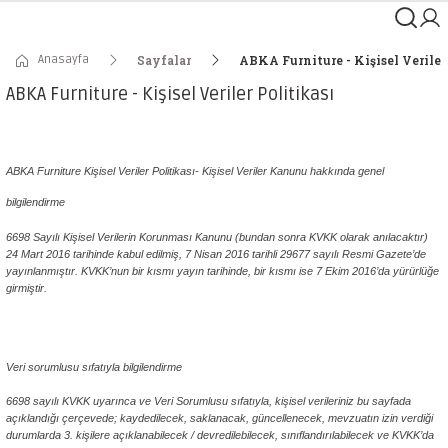
Anasayfa
Sayfalar
ABKA Furniture - Kişisel Veriler
ABKA Furniture - Kişisel Veriler Politikası
ABKA Furniture Kişisel Veriler Politikası
ABKA Furniture Kişisel Veriler Politikası-
Kişisel Veriler Kanunu hakkında genel
bilgilendirme
6698 Sayılı Kişisel Verilerin Korunması Kanunu (bundan sonra KVKK olarak anılacaktır)
24 Mart 2016 tarihinde kabul edilmiş, 7 Nisan 2016 tarihli 29677 sayılı Resmi Gazete’de
yayınlanmıştır. KVKK’nun bir kısmı yayın tarihinde, bir kısmı ise 7 Ekim 2016’da yürürlüğe
girmiştir.
ABKA Furniture Kişisel Veriler Politikası
Veri sorumlusu sıfatıyla bilgilendirme
6698 sayılı KVKK uyarınca ve Veri Sorumlusu sıfatıyla, kişisel verileriniz bu sayfada
açıklandığı çerçevede; kaydedilecek, saklanacak, güncellenecek, mevzuatın izin verdiği
durumlarda 3. kişilere açıklanabilecek / devredilebilecek, sınıflandırılabilecek ve KVKK’da