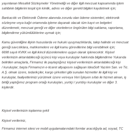
yayınlanan Mesafeli Sözleşmeler Yönetmeliği ve diğer ilgili mevzuat kapsamında işlem
sahibinin bilgilerini tespit için kimlik, adres ve diğer gerekli bilgileri kaydetmek için;
Bankacılık ve Elektronik Ödeme alanında zorunlu olan ödeme sistemleri, elektronik
sözleşme veya kağıt ortamında işleme dayanak olacak tüm kayıt ve belgeleri
düzenlemek; mevzuat gereği ve diğer otoritelerce öngörülen bilgi saklama, raporlama,
bilgilendirme yükümlülüklerine uymak için;
Kamu güvenliğine ilişkin hususlarda ve hukuki uyuşmazlıklarda, talep halinde ve mevzuat
gereği savcılıklara, mahkemelere ve ilgili kamu görevlilerine bilgi verebilmek için;
6698 sayılı KVKK ve ilgili ikincil düzenlemelere uygun olarak işlenecektir. Kişisel
verilerinizin aktarılabileceği üçüncü kişi veya kuruluşlar hakkında bilgilendirme Yukarıda
belirtilen amaçlarla, Firmamız ile paylaştığınız kişisel verilerinizin aktarılabileceği kişi
/ kuruluşlar; başta Firmamızın e-ticaret altyapısını sağlayan IdeaSoft Yazılım San. ve Tic.
A.Ş. olmak üzere, tedarikçiler, kargo şirketleri gibi sunulan hizmetler ile ilgili kişi ve
kuruluşlar, faaliyetlerimizi yürütmek üzere ve/veya Veri İşleyen sıfatı ile hizmet alınan, iş
birliği yaptığımız program ortağı kuruluşları, yurtiçi / yurtdışı kuruluşlar ve diğer 3.
kişilerdir.
ABKA Furniture Kişisel Veriler Politikası
Kişisel verilerinizin toplanma şekli
Kişisel verileriniz,
Firmamız internet sitesi ve mobil uygulamalarındaki formlar aracılığıyla ad, soyad, TC