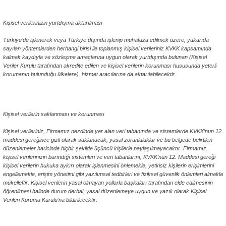
ABKA Furniture Kişisel Veriler Politikası
Kişisel verilerinizin yurtdışına aktarılması
Türkiye’de işlenerek veya Türkiye dışında işlenip muhafaza edilmek üzere, yukarıda
sayılan yöntemlerden herhangi birisi ile toplanmış kişisel verileriniz KVKK kapsamında
kalmak kaydıyla ve sözleşme amaçlarına uygun olarak yurtdışında bulunan (Kişisel
Veriler Kurulu tarafından akredite edilen ve kişisel verilerin korunması hususunda yeterli
korumanın bulunduğu ülkelere) hizmet aracılarına da aktarılabilecektir.
ABKA Furniture Kişisel Veriler Politikası
Kişisel verilerin saklanması ve korunması
Kişisel verileriniz, Firmamız nezdinde yer alan veri tabanında ve sistemlerde KVKK’nun 12.
maddesi gereğince gizli olarak saklanacak; yasal zorunluluklar ve bu belgede belirtilen
düzenlemeler haricinde hiçbir şekilde üçüncü kişilerle paylaşılmayacaktır. Firmamız,
kişisel verilerinizin barındığı sistemleri ve veri tabanlarını, KVKK’nun 12. Maddesi gereği
kişisel verilerin hukuka aykırı olarak işlenmesini önlemekle, yetkisiz kişilerin erişimlerini
engellemekle, erişim yönetimi gibi yazılımsal tedbirleri ve fiziksel güvenlik önlemleri almakla
mükelleftir. Kişisel verilerin yasal olmayan yollarla başkaları tarafından elde edilmesinin
öğrenilmesi halinde durum derhal, yasal düzenlemeye uygun ve yazılı olarak Kişisel
Verileri Koruma Kurulu’na bildirilecektir.
ABKA Furniture Kişisel Veriler Politikası