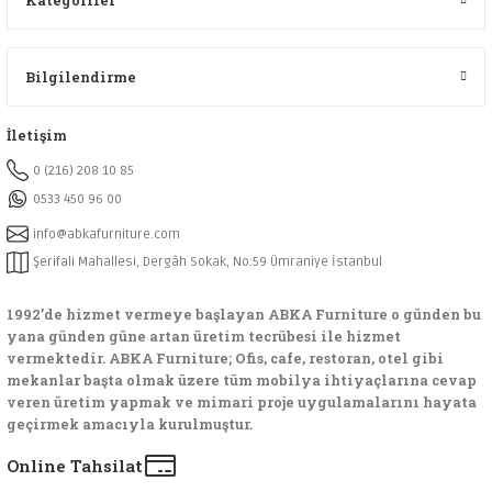
Kategoriler
Bilgilendirme
İletişim
0 (216) 208 10 85
0533 450 96 00
info@abkafurniture.com
Şerifali Mahallesi, Dergâh Sokak, No:59 Ümraniye İstanbul
1992’de hizmet vermeye başlayan ABKA Furniture o günden bu
yana günden güne artan üretim tecrübesi ile hizmet
vermektedir. ABKA Furniture; Ofis, cafe, restoran, otel gibi
mekanlar başta olmak üzere tüm mobilya ihtiyaçlarına cevap
veren üretim yapmak ve mimari proje uygulamalarını hayata
geçirmek amacıyla kurulmuştur.
Online Tahsilat