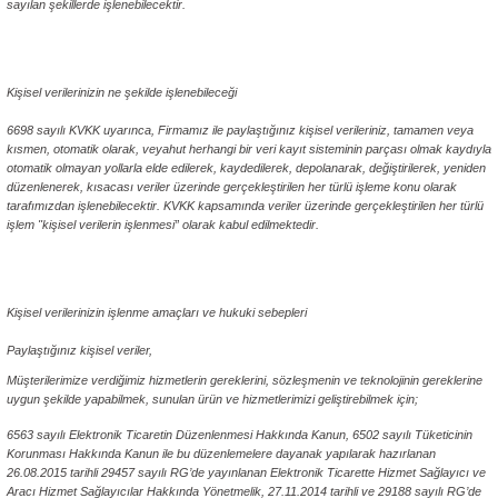
sayılan şekillerde işlenebilecektir.
ABKA Furniture Kişisel Veriler Politikası
Kişisel verilerinizin ne şekilde işlenebileceği
6698 sayılı KVKK uyarınca, Firmamız ile paylaştığınız kişisel verileriniz, tamamen veya
kısmen, otomatik olarak, veyahut herhangi bir veri kayıt sisteminin parçası olmak kaydıyla
otomatik olmayan yollarla elde edilerek, kaydedilerek, depolanarak, değiştirilerek, yeniden
düzenlenerek, kısacası veriler üzerinde gerçekleştirilen her türlü işleme konu olarak
tarafımızdan işlenebilecektir. KVKK kapsamında veriler üzerinde gerçekleştirilen her türlü
işlem "kişisel verilerin işlenmesi” olarak kabul edilmektedir.
ABKA Furniture Kişisel Veriler Politikası
Kişisel verilerinizin işlenme amaçları ve hukuki sebepleri
Paylaştığınız kişisel veriler,
Müşterilerimize verdiğimiz hizmetlerin gereklerini, sözleşmenin ve teknolojinin gereklerine
uygun şekilde yapabilmek, sunulan ürün ve hizmetlerimizi geliştirebilmek için;
6563 sayılı Elektronik Ticaretin Düzenlenmesi Hakkında Kanun, 6502 sayılı Tüketicinin
Korunması Hakkında Kanun ile bu düzenlemelere dayanak yapılarak hazırlanan
26.08.2015 tarihli 29457 sayılı RG’de yayınlanan Elektronik Ticarette Hizmet Sağlayıcı ve
Aracı Hizmet Sağlayıcılar Hakkında Yönetmelik, 27.11.2014 tarihli ve 29188 sayılı RG’de