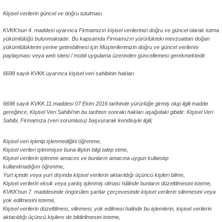
Kişisel verilerin güncel ve doğru tutulması
KVKK’nun 4. maddesi uyarınca Firmamızın kişisel verilerinizi doğru ve güncel olarak tutma
yükümlülüğü bulunmaktadır. Bu kapsamda Firmamızın yürürlükteki mevzuattan doğan
yükümlülüklerini yerine getirebilmesi için Müşterilerimizin doğru ve güncel verilerini
paylaşması veya web sitesi / mobil uygulama üzerinden güncellemesi gerekmektedir.
6698 sayılı KVKK uyarınca kişisel veri sahibinin hakları
ABKA Furniture Kişisel Veriler Politikası
6698 sayılı KVKK 11.maddesi 07 Ekim 2016 tarihinde yürürlüğe girmiş olup ilgili
madde
gereğince, Kişisel Veri Sahibi’nin bu tarihten sonraki hakları aşağıdaki gibidir: Kişisel Veri
Sahibi, Firmamıza (veri sorumlusu) başvurarak kendisiyle ilgili;
Kişisel veri işlenip işlenmediğini öğrenme,
Kişisel verileri işlenmişse buna ilişkin bilgi talep etme,
Kişisel verilerin işlenme amacını ve bunların amacına uygun kullanılıp
kullanılmadığını öğrenme,
Yurt içinde veya yurt dışında kişisel verilerin aktarıldığı üçüncü kişileri bilme,
Kişisel verilerin eksik veya yanlış işlenmiş olması hâlinde bunların düzeltilmesini isteme,
KVKK’nun 7. maddesinde öngörülen şartlar çerçevesinde kişisel verilerin silinmesini veya
yok edilmesini isteme,
Kişisel verilerin düzeltilmesi, silinmesi, yok edilmesi halinde bu işlemlerin, kişisel verilerin
aktarıldığı üçüncü kişilere de bildirilmesini isteme,