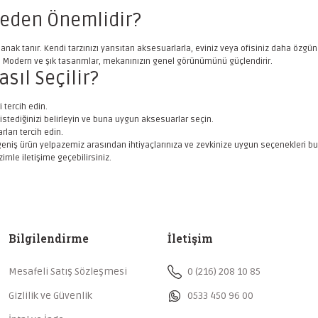
Neden Önemlidir?
olanak tanır. Kendi tarzınızı yansıtan aksesuarlarla, eviniz veya ofisiniz daha özgü
Modern ve şık tasarımlar, mekanınızın genel görünümünü güçlendirir.
sıl Seçilir?
tercih edin.
stediğinizi belirleyin ve buna uygun aksesuarlar seçin.
ları tercih edin.
niş ürün yelpazemiz arasından ihtiyaçlarınıza ve zevkinize uygun seçenekleri bulabil
imle iletişime geçebilirsiniz.
Bilgilendirme
İletişim
Mesafeli Satış Sözleşmesi
0 (216) 208 10 85
Gizlilik ve Güvenlik
0533 450 96 00