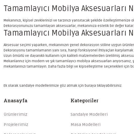
Tamamlayıcı Mobilya Aksesuarları 
Mekanınızı, kişisel zevklerinizi ve tarzınızı yansıtacak şekilde özelleştirmenize 
Dekorasyonunuzu tamamlayan aksesuarlar, mekanınıza estetik bir değer katar. 
Tamamlayıcı Mobilya Aksesuarları Na
Aksesuar seçimi yaparken, mekanınızın genel dekorasyon stiline uygun ürünleri 
Dekorasyonu tamamlamanın yanı sıra, hangi fonksiyonel ihtiyaçları karşılamak i
Uzun ömürlü ve dayanıklı kullanım için kaliteli malzemelerden üretilmiş aksesuar
Mekanlarınız için modern ve şık tamamlayıcı mobilya aksesuarları arıyorsanız, ge
mekanlarınızı tamamlayın. Daha fazla bilgi ve kişiselleştirme seçenekleri için biz
Ek olarak
sandalye modellerimize göz atmak için buraya tıklayabilirsiniz.
Anasayfa
Kategoriler
Ürünlerimiz
Sandalye Modelleri
Projelerimiz
Masa Modelleri