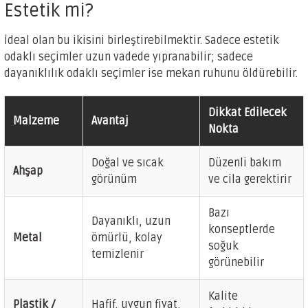
Estetik mi?
İdeal olan bu ikisini birleştirebilmektir. Sadece estetik
odaklı seçimler uzun vadede yıpranabilir; sadece
dayanıklılık odaklı seçimler ise mekan ruhunu öldürebilir.
Dikkat Edilecek
Malzeme
Avantaj
Nokta
Doğal ve sıcak
Düzenli bakım
Ahşap
görünüm
ve cila gerektirir
Bazı
Dayanıklı, uzun
konseptlerde
Metal
ömürlü, kolay
soğuk
temizlenir
görünebilir
Kalite
Plastik /
Hafif, uygun fiyat,