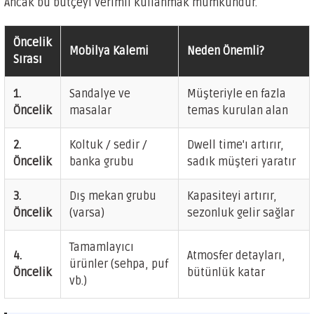
Ancak bu bütçeyi verimli kullanmak mümkündür.
Öncelik
Mobilya Kalemi
Neden Önemli?
Sırası
1.
Sandalye ve
Müşteriyle en fazla
Öncelik
masalar
temas kurulan alan
2.
Koltuk / sedir /
Dwell time'ı artırır,
Öncelik
banka grubu
sadık müşteri yaratır
3.
Dış mekan grubu
Kapasiteyi artırır,
Öncelik
(varsa)
sezonluk gelir sağlar
Tamamlayıcı
4.
Atmosfer detayları,
ürünler (sehpa, puf
Öncelik
bütünlük katar
vb.)