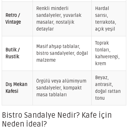
Renkli minderli
Hardal
Retro /
sandalyeler, yuvarlak
sarısı,
Vintage
masalar, nostaljik
terrakota,
detaylar
açık yeşil
Toprak
Masif ahşap tablalar,
Butik /
tonları,
bistro sandalyeler, doğal
Rustik
kahverengi,
malzeme
krem
Beyaz,
Örgülü veya alüminyum
Dış Mekan
antrasit,
sandalyeler, kompakt
Kafesi
doğal rattan
masa tablaları
tonu
Bistro Sandalye Nedir? Kafe İçin
Neden İdeal?