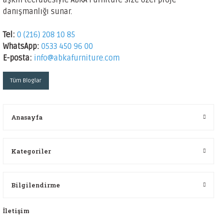
aşkın tecrübesiyle
ABKA Furniture
size özel proje
danışmanlığı sunar.
Tel:
0 (216) 208 10 85
WhatsApp:
0533 450 96 00
E-posta:
info@abkafurniture.com
Tüm Bloglar
Anasayfa
Kategoriler
Bilgilendirme
İletişim