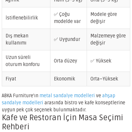
Ağırlık
Hafif (3–5 kg)
Orta (5–9 kg)
✅ Çoğu
Modele göre
İstiflenebilirlik
modelde var
değişir
Dış mekan
Malzemeye göre
✅ Uygundur
kullanımı
değişir
Uzun süreli
Orta düzey
✅ Yüksek
oturum konforu
Fiyat
Ekonomik
Orta–Yüksek
ABKA Furniture'ın
metal sandalye modelleri
ve
ahşap
sandalye modelleri
arasında bistro ve kafe konseptlerine
uygun pek çok seçenek bulunmaktadır.
Kafe ve Restoran İçin Masa Seçimi
Rehberi