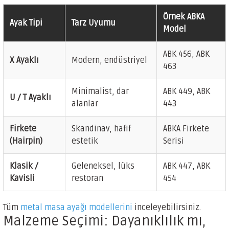
Örnek ABKA
Ayak Tipi
Tarz Uyumu
Model
ABK 456, ABK
X Ayaklı
Modern, endüstriyel
463
Minimalist, dar
ABK 449, ABK
U / T Ayaklı
alanlar
443
Firkete
Skandinav, hafif
ABKA Firkete
(Hairpin)
estetik
Serisi
Klasik /
Geleneksel, lüks
ABK 447, ABK
Kavisli
restoran
454
Tüm
metal masa ayağı modellerini
inceleyebilirsiniz.
Malzeme Seçimi: Dayanıklılık mı,