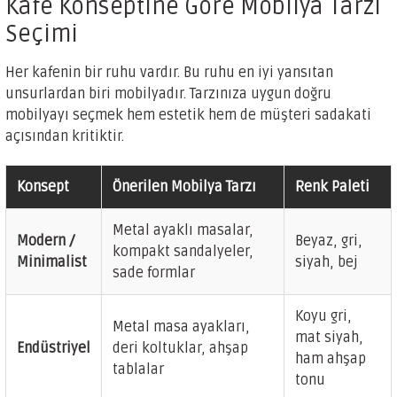
Kafe Konseptine Göre Mobilya Tarzı
Seçimi
Her kafenin bir ruhu vardır. Bu ruhu en iyi yansıtan
unsurlardan biri mobilyadır. Tarzınıza uygun doğru
mobilyayı seçmek hem estetik hem de müşteri sadakati
açısından kritiktir.
Konsept
Önerilen Mobilya Tarzı
Renk Paleti
Metal ayaklı masalar,
Modern /
Beyaz, gri,
kompakt sandalyeler,
Minimalist
siyah, bej
sade formlar
Koyu gri,
Metal masa ayakları,
mat siyah,
Endüstriyel
deri koltuklar, ahşap
ham ahşap
tablalar
tonu