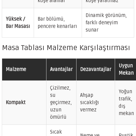
köşe alanlar
köşe yaratmaz
Dinamik görünüm,
Yüksek /
Bar bölümü,
farklı deneyim
Bar Masası
pencere kenarları
sunar
Masa Tablası Malzeme Karşılaştırması
Uygun
Malzeme
Avantajlar
Dezavantajlar
Mekan
Çizilmez,
Yoğun
su
Ahşap
trafik,
Kompakt
geçirmez,
sıcaklığı
dış
uzun
vermez
mekan
ömürlü
Sıcak
Neme ve
Rustik,