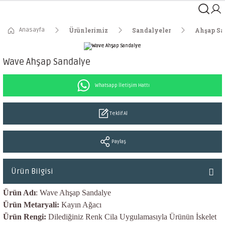
Anasayfa
Ürünlerimiz
Sandalyeler
Ahşap Sa
Wave Ahşap Sandalye
Whatsapp İletişim Hattı
Teklif Al
Paylaş
Ürün Bilgisi
Ürün Adı
: Wave Ahşap Sandalye
Ürün Metaryali:
Kayın Ağacı
Ürün Rengi:
Dilediğiniz Renk Cila Uygulamasıyla Ürünün İskelet