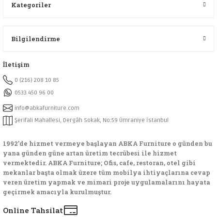
Kategoriler
Bilgilendirme
İletişim
0 (216) 208 10 85
0533 450 96 00
info@abkafurniture.com
Şerifali Mahallesi, Dergâh Sokak, No:59 Ümraniye İstanbul
1992’de hizmet vermeye başlayan ABKA Furniture o günden bu
yana günden güne artan üretim tecrübesi ile hizmet
vermektedir. ABKA Furniture; Ofis, cafe, restoran, otel gibi
mekanlar başta olmak üzere tüm mobilya ihtiyaçlarına cevap
veren üretim yapmak ve mimari proje uygulamalarını hayata
geçirmek amacıyla kurulmuştur.
Online Tahsilat