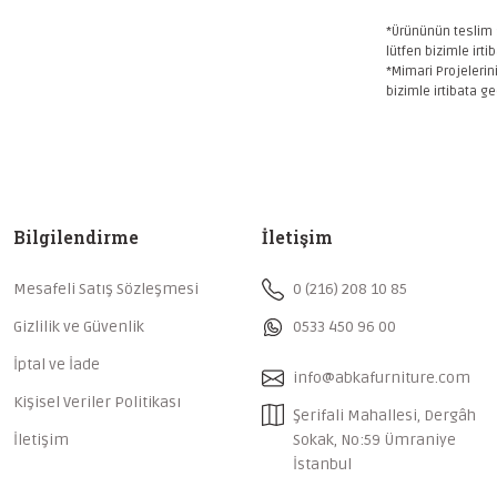
*Ürününün teslim 
lütfen bizimle irti
*Mimari Projelerin
bizimle irtibata ge
Bilgilendirme
İletişim
Mesafeli Satış Sözleşmesi
0 (216) 208 10 85
Gizlilik ve Güvenlik
0533 450 96 00
İptal ve İade
info@abkafurniture.com
Kişisel Veriler Politikası
Şerifali Mahallesi, Dergâh
İletişim
Sokak, No:59 Ümraniye
İstanbul