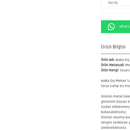
Renk:
Whatsa
Ürün Bilgisi
Ürün Adı:
Waka Dış
Ürün Metaryali:
Me
Ürün Rengi:
Seçece
Waka Dış Mekan Sa
tarza sahip bu mod
Ürünün metal iskel
görünüm boyayı er
Sudan etkilenmeye
kullanabilirsiniz.
Ürünün oturma kıs
rengini zevkinize
ürettirebilirsiniz.