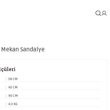
 Mekan Sandalye
çüleri
58 CM
45 CM
90 CM
4.3 KG