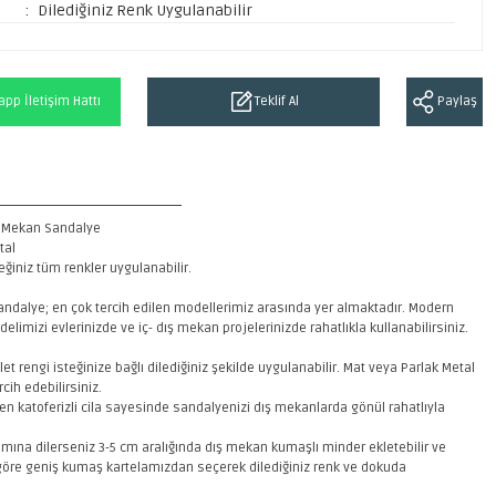
Dilediğiniz Renk Uygulanabilir
pp İletişim Hattı
Teklif Al
Paylaş
 Mekan Sandalye
tal
ğiniz tüm renkler uygulanabilir.
ndalye; en çok tercih edilen modellerimiz arasında yer almaktadır. Modern
elimizi evlerinizde ve iç- dış mekan projelerinizde rahatlıkla kullanabilirsiniz.
et rengi isteğinize bağlı dilediğiniz şekilde uygulanabilir. Mat veya Parlak Metal
cih edebilirsiniz.
n katoferizli cila sayesinde sandalyenizi dış mekanlarda gönül rahatlıyla
mına dilerseniz 3-5 cm aralığında dış mekan kumaşlı minder ekletebilir ve
 göre geniş kumaş kartelamızdan seçerek dilediğiniz renk ve dokuda