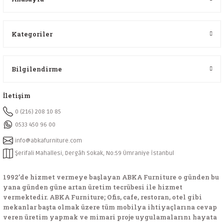
Kategoriler
Bilgilendirme
İletişim
0 (216) 208 10 85
0533 450 96 00
info@abkafurniture.com
Şerifali Mahallesi, Dergâh Sokak, No:59 Ümraniye İstanbul
1992’de hizmet vermeye başlayan ABKA Furniture o günden bu
yana günden güne artan üretim tecrübesi ile hizmet
vermektedir. ABKA Furniture; Ofis, cafe, restoran, otel gibi
mekanlar başta olmak üzere tüm mobilya ihtiyaçlarına cevap
veren üretim yapmak ve mimari proje uygulamalarını hayata