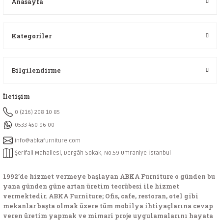
Anasayfa
Kategoriler
Bilgilendirme
İletişim
0 (216) 208 10 85
0533 450 96 00
info@abkafurniture.com
Şerifali Mahallesi, Dergâh Sokak, No:59 Ümraniye İstanbul
1992’de hizmet vermeye başlayan ABKA Furniture o günden bu
yana günden güne artan üretim tecrübesi ile hizmet
vermektedir. ABKA Furniture; Ofis, cafe, restoran, otel gibi
mekanlar başta olmak üzere tüm mobilya ihtiyaçlarına cevap
veren üretim yapmak ve mimari proje uygulamalarını hayata