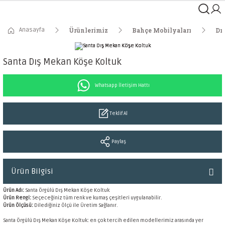
Anasayfa
Ürünlerimiz
Bahçe Mobilyaları
Dı
Santa Dış Mekan Köşe Koltuk
Whatsapp İletişim Hattı
Teklif Al
Paylaş
Ürün Bilgisi
Ürün Adı:
Santa Örgülü Dış Mekan Köşe Koltuk
Ürün Rengi:
Seçeceğiniz tüm renk ve kumaş çeşitleri uygulanabilir.
Ürün Ölçüsü:
Dilediğiniz Ölçü ile Üretim Sağlanır.
Santa Örgülü Dış Mekan Köşe Koltuk: en çok tercih edilen modellerimiz arasında yer