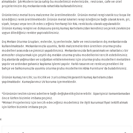
almaktadır. Şık-Modern tarza sahip bu modelimizi evlerinizde, restoran, cafe ve otel
projelerinizin dış mekanlarında rahatlıkla kullanabilirsiniz.
Ürünlerimiz metal boru malzeme ile üretilmektedir. Ürünün metal rengi statik toz boya ile
istediğiniz renk üretilmektedir.Ürünün metal iskelet rengi isteğinize bağlı olarak krem, gri,
siyah, beyaz veya tercih edecceğiniz herhangi bir RAL renk kodu olarak uygulanabilir.
Ürünün Kumaş rengini ve dokusunu geniş kumaş kartelamızdan kendiniz seçerek zevkinize
uygun dilediğiniz renkte yaptırabilirsiniz.
Dış Mekan Oturma Grupları; evlerde, iş yerlerinde, kafe ve restoranların dış mekanlarında
kullanılmaktadır. Mekanlarınızla uyumlu, farklı malzemelerden üretilen oturma grubu
modelleri arasında seçiminizi yapabilirsiniz. Mekanlarınızda fark yaratmak ve rahatlatıcı bir
atmosfer oluşturmak için çeşitli dış mekân oturma grubu modellerini tercih edebilirsiniz.
Dış alanlarda yağmurdan ve soğuktan etkilenmemesi için oturma grubu modelleri metalden
yapılır ve ardından galvaniz kaplama işlemi yapılır. Farklı tasarım ve renk seçenekleri ile
bahçe ve balkonunuzla uyumlu oturma grubu modellerini Abka Furniture'da bulabilirsiniz.
Ürünün kumaş tercihi; su iticilik ve 3 yıl solmazlık garantili kumaş kartelamızdan
yapılmaktadır. Kumaşlarımız UV koruma içermektedir.
*Ürününün teslim süresi adetlere bağlı değişkenlik gösterebilir. Siparişinizi tamamlamadan
önce lütfen bizimle irtibata geçiniz.
*Mimari Projeleriniz için tercih edeceğiniz modelimiz ile ilgili kurumsal fiyat teklifi almak
için lütfen bizimle irtibata geçin.
x