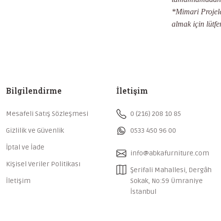
*Mimari Projeler
almak için lütfe
Bilgilendirme
İletişim
Mesafeli Satış Sözleşmesi
0 (216) 208 10 85
Gizlilik ve Güvenlik
0533 450 96 00
İptal ve İade
info@abkafurniture.com
Kişisel Veriler Politikası
Şerifali Mahallesi, Dergâh
İletişim
Sokak, No:59 Ümraniye
İstanbul