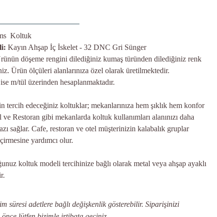
ims Koltuk
i:
Kayın Ahşap İç İskelet - 32 DNC Gri Sünger
rünün döşeme rengini dilediğiniz kumaş türünden dilediğiniz renk
iniz. Ürün ölçüleri alanlarınıza özel olarak üretilmektedir.
 ise m/tül üzerinden hesaplanmaktadır.
in tercih edeceğiniz koltuklar; mekanlarınıza hem şıklık hem konfor
el ve Restoran gibi mekanlarda koltuk kullanımları alanınızı daha
zı sağlar. Cafe, restoran ve otel müşterinizin kalabalık gruplar
eçirmesine yardımcı olur.
nuz koltuk modeli tercihinize bağlı olarak metal veya ahşap ayaklı
r.
 süresi adetlere bağlı değişkenlik gösterebilir. Siparişinizi
ce lütfen bizimle irtibata geçiniz.