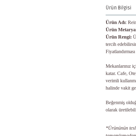
Ürün Bilgisi
Ürün Adı
: Re
Ürün Metaryal
Ürün Rengi:
Ü
tercih edebilirs
Fiyatlandırması
Mekanlarınız iç
katar. Cafe, Ot
verimli kullanma
halinde vakit g
Beğenmiş olduğu
olarak üretilebili
*Ürününün teslim
tamamlamadan ön