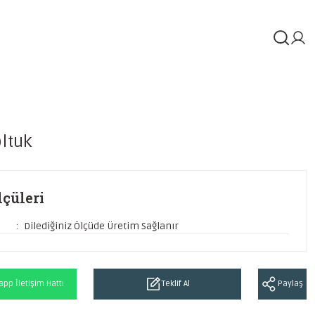
ltuk
çüleri
Dilediğiniz Ölçüde Üretim Sağlanır
pp İletişim Hattı
Teklif Al
Paylaş