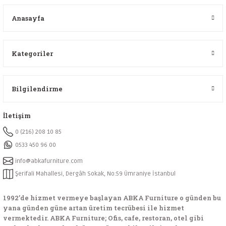
Anasayfa
Kategoriler
Bilgilendirme
İletişim
0 (216) 208 10 85
0533 450 96 00
info@abkafurniture.com
Şerifali Mahallesi, Dergâh Sokak, No:59 Ümraniye İstanbul
1992’de hizmet vermeye başlayan ABKA Furniture o günden bu
yana günden güne artan üretim tecrübesi ile hizmet
vermektedir. ABKA Furniture; Ofis, cafe, restoran, otel gibi