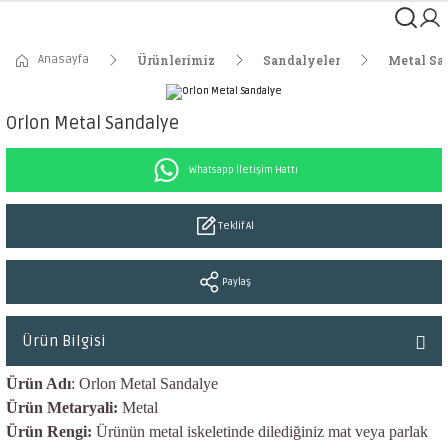
Anasayfa
Ürünlerimiz
Sandalyeler
Metal Sa
Orlon Metal Sandalye
Whatsapp İletişim Hattı
Teklif Al
Paylaş
Ürün Bilgisi
Ürün Adı
: Orlon Metal Sandalye
Ürün Metaryali:
Metal
Ürün Rengi:
Ürünün metal iskeletinde dilediğiniz mat veya parlak