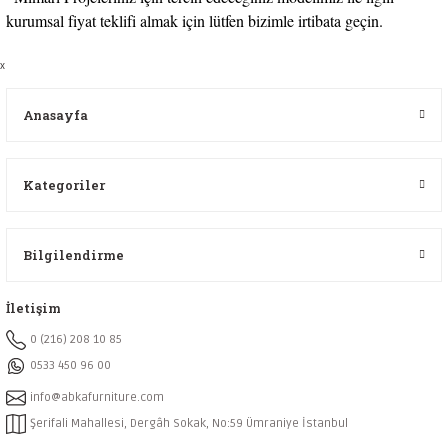
kurumsal fiyat teklifi almak için lütfen bizimle irtibata geçin.
x
Anasayfa
Kategoriler
Bilgilendirme
İletişim
0 (216) 208 10 85
0533 450 96 00
info@abkafurniture.com
Şerifali Mahallesi, Dergâh Sokak, No:59 Ümraniye İstanbul