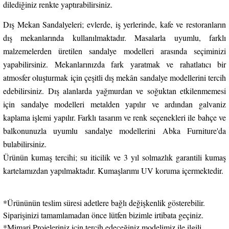
dilediğiniz renkte yaptırabilirsiniz.
Dış Mekan Sandalyeleri; evlerde, iş yerlerinde, kafe ve restoranların
dış mekanlarında kullanılmaktadır. Masalarla uyumlu, farklı
malzemelerden üretilen sandalye modelleri arasında seçiminizi
yapabilirsiniz. Mekanlarınızda fark yaratmak ve rahatlatıcı bir
atmosfer oluşturmak için çeşitli dış mekân sandalye modellerini tercih
edebilirsiniz. Dış alanlarda yağmurdan ve soğuktan etkilenmemesi
için sandalye modelleri metalden yapılır ve ardından galvaniz
kaplama işlemi yapılır. Farklı tasarım ve renk seçenekleri ile bahçe ve
balkonunuzla uyumlu sandalye modellerini Abka Furniture'da
bulabilirsiniz.
Ürünün kumaş tercihi; su iticilik ve 3 yıl solmazlık garantili kumaş
kartelamızdan yapılmaktadır. Kumaşlarımı UV koruma içermektedir.
*Ürününün teslim süresi adetlere bağlı değişkenlik gösterebilir.
Siparişinizi tamamlamadan önce lütfen bizimle irtibata geçiniz.
*Mimari Projeleriniz için tercih edeceğiniz modelimiz ile ilgili