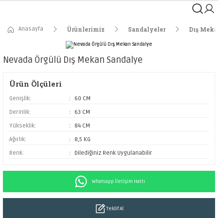
Anasayfa
Ürünlerimiz
Sandalyeler
Dış Meka
Nevada Örgülü Dış Mekan Sandalye
Ürün Ölçüleri
Genişlik:
60 CM
Derinlik:
63 CM
Yükseklik:
84 CM
Ağırlık:
8,5 KG
Renk:
Dilediğiniz Renk Uygulanabilir
Whatsapp İletişim Hattı
Teklif Al