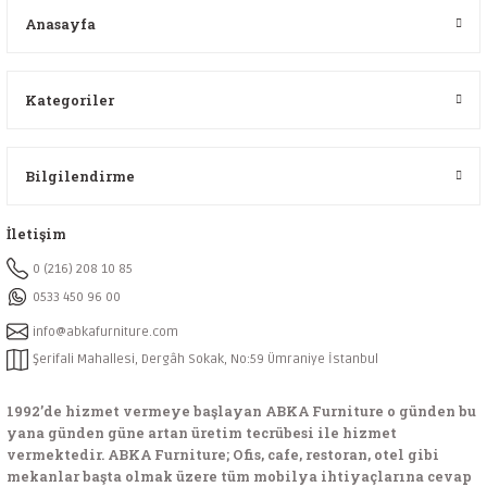
Anasayfa
Kategoriler
Bilgilendirme
İletişim
0 (216) 208 10 85
0533 450 96 00
info@abkafurniture.com
Şerifali Mahallesi, Dergâh Sokak, No:59 Ümraniye İstanbul
1992’de hizmet vermeye başlayan ABKA Furniture o günden bu
yana günden güne artan üretim tecrübesi ile hizmet
vermektedir. ABKA Furniture; Ofis, cafe, restoran, otel gibi
mekanlar başta olmak üzere tüm mobilya ihtiyaçlarına cevap