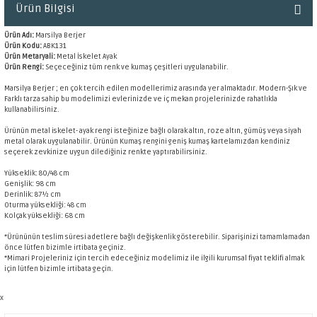
Ürün Bilgisi
Ürün Adı:
Marsilya Berjer
Ürün Kodu:
ABK131
Ürün Metaryali:
Metal İskelet Ayak
Ürün Rengi:
Seçeceğiniz tüm renk ve kumaş çeşitleri uygulanabilir.
Marsilya Berjer ; en çok tercih edilen modellerimiz arasında yer almaktadır. Modern-Şık ve
Farklı tarza sahip bu modelimizi evlerinizde ve iç mekan projelerinizde rahatlıkla
kullanabilirsiniz.
Ürünün metal iskelet- ayak rengi isteğinize bağlı olarak altın, roze altın, gümüş veya siyah
metal olarak uygulanabilir. Ürünün Kumaş rengini geniş kumaş kartelamızdan kendiniz
seçerek zevkinize uygun dilediğiniz renkte yaptırabilirsiniz.
Yükseklik: 80/48 cm
Genişlik: 98 cm
Derinlik: 87½ cm
Oturma yüksekliği: 48 cm
Kolçak yüksekliği: 68 cm
*Ürününün teslim süresi adetlere bağlı değişkenlik gösterebilir. Siparişinizi tamamlamadan
önce lütfen bizimle irtibata geçiniz.
*Mimari Projeleriniz için tercih edeceğiniz modelimiz ile ilgili kurumsal fiyat teklifi almak
için lütfen bizimle irtibata geçin.
x