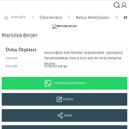
Anasayfa
Ürünlerimiz
Bahçe Mobilyaları
Ma
Marsilya Berjer
Ürün Ölçüleri
Seçeceğiniz Tüm Renkler Uygulanabilir Siparişinizi
Genişlik:
Tamamladıktan Sonra 0533 450 96 00'la İletişime
Geçiniz
Derinlik:
Ücretsiz Kargo
Whatsapp İletişim Hattı
Teklif Al
Paylaş