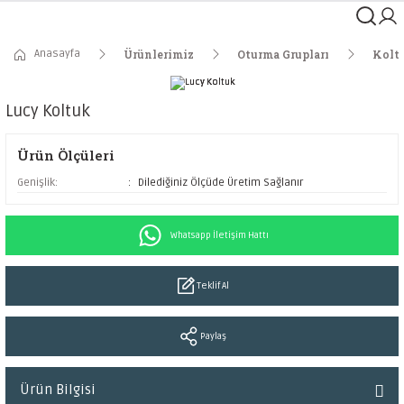
Anasayfa
Ürünlerimiz
Oturma Grupları
Kolt
Lucy Koltuk
Ürün Ölçüleri
Genişlik:
Dilediğiniz Ölçüde Üretim Sağlanır
Whatsapp İletişim Hattı
Teklif Al
Paylaş
Ürün Bilgisi