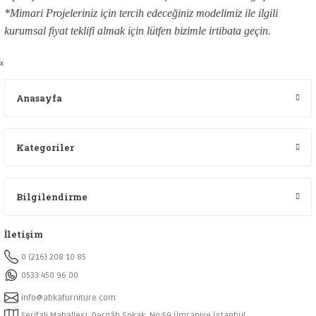
*Mimari Projeleriniz için tercih edeceğiniz modelimiz ile ilgili
kurumsal fiyat teklifi almak için lütfen bizimle irtibata geçin.
x
Anasayfa
Kategoriler
Bilgilendirme
İletişim
0 (216) 208 10 85
0533 450 96 00
info@abkafurniture.com
Şerifali Mahallesi, Dergâh Sokak, No:59 Ümraniye İstanbul