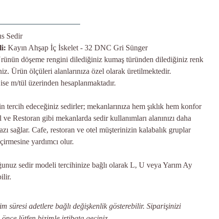
us Sedir
i:
Kayın Ahşap İç İskelet - 32 DNC Gri Sünger
rünün döşeme rengini dilediğiniz kumaş türünden dilediğiniz renk
iniz. Ürün ölçüleri alanlarınıza özel olarak üretilmektedir.
 ise m/tül üzerinden hesaplanmaktadır.
in tercih edeceğiniz sedirler; mekanlarınıza hem şıklık hem konfor
l ve Restoran gibi mekanlarda sedir kullanımları alanınızı daha
zı sağlar. Cafe, restoran ve otel müşterinizin kalabalık gruplar
eçirmesine yardımcı olur.
nuz sedir modeli tercihinize bağlı olarak L, U veya Yarım Ay
ilir.
 süresi adetlere bağlı değişkenlik gösterebilir. Siparişinizi
ce lütfen bizimle irtibata geçiniz.