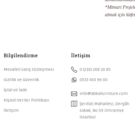
*Mimari Projeler
almak için lütfe
Bilgilendirme
İletişim
Mesafeli Satış Sözleşmesi
0 (216) 208 10 85
Gizlilik ve Güvenlik
0533 450 96 00
İptal ve İade
info@abkafurniture.com
Kişisel Veriler Politikası
Şerifali Mahallesi, Dergâh
İletişim
Sokak, No:59 Ümraniye
İstanbul