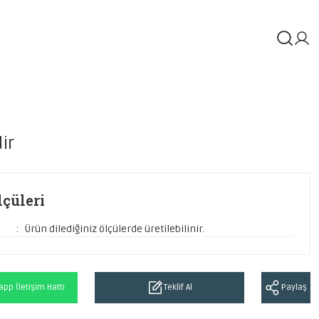
ir
çüleri
Ürün dilediğiniz ölçülerde üretilebilinir.
pp İletişim Hattı
Teklif Al
Paylaş