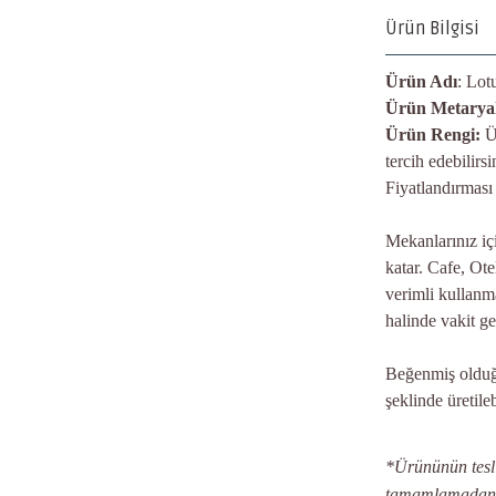
Ürün Bilgisi
Ürün Adı
: Lot
Ürün Metaryal
Ürün Rengi:
Ü
tercih edebilirs
Fiyatlandırması
Mekanlarınız iç
katar. Cafe, Ote
verimli kullanma
halinde vakit g
Beğenmiş olduğu
şeklinde üretileb
*Ürününün teslim
tamamlamadan ön