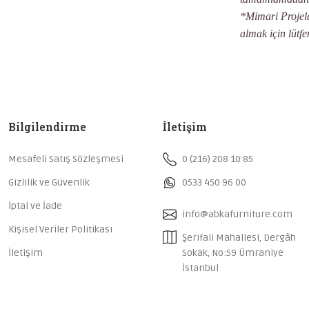
*Mimari Projeler
almak için lütfe
Bilgilendirme
İletişim
Mesafeli Satış Sözleşmesi
0 (216) 208 10 85
Gizlilik ve Güvenlik
0533 450 96 00
İptal ve İade
info@abkafurniture.com
Kişisel Veriler Politikası
Şerifali Mahallesi, Dergâh
İletişim
Sokak, No:59 Ümraniye
İstanbul