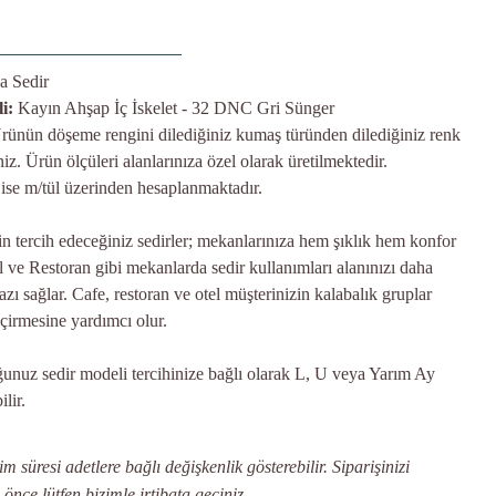
a Sedir
i:
Kayın Ahşap İç İskelet - 32 DNC Gri Sünger
rünün döşeme rengini dilediğiniz kumaş türünden dilediğiniz renk
iniz. Ürün ölçüleri alanlarınıza özel olarak üretilmektedir.
 ise m/tül üzerinden hesaplanmaktadır.
in tercih edeceğiniz sedirler; mekanlarınıza hem şıklık hem konfor
l ve Restoran gibi mekanlarda sedir kullanımları alanınızı daha
zı sağlar. Cafe, restoran ve otel müşterinizin kalabalık gruplar
eçirmesine yardımcı olur.
nuz sedir modeli tercihinize bağlı olarak L, U veya Yarım Ay
ilir.
 süresi adetlere bağlı değişkenlik gösterebilir. Siparişinizi
ce lütfen bizimle irtibata geçiniz.