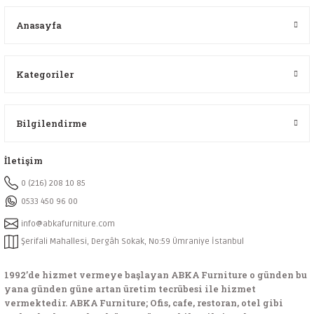
Anasayfa
Kategoriler
Bilgilendirme
İletişim
0 (216) 208 10 85
0533 450 96 00
info@abkafurniture.com
Şerifali Mahallesi, Dergâh Sokak, No:59 Ümraniye İstanbul
1992’de hizmet vermeye başlayan ABKA Furniture o günden bu
yana günden güne artan üretim tecrübesi ile hizmet
vermektedir. ABKA Furniture; Ofis, cafe, restoran, otel gibi