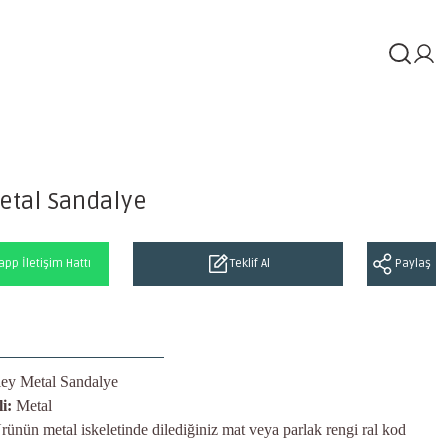
etal Sandalye
pp İletişim Hattı
Teklif Al
Paylaş
ley Metal Sandalye
i:
Metal
rünün metal iskeletinde dilediğiniz mat veya parlak rengi ral kod