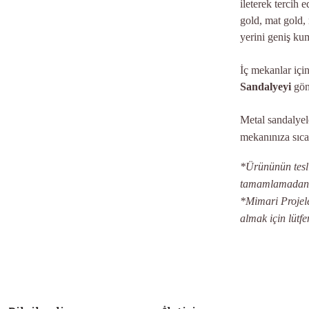
ileterek tercih
gold, mat gold, 
yerini geniş kum
İç mekanlar içi
Sandalyeyi
gönü
Metal sandalyel
mekanınıza sıca
*Ürününün teslim
tamamlamadan ön
*Mimari Projeler
almak için lütfe