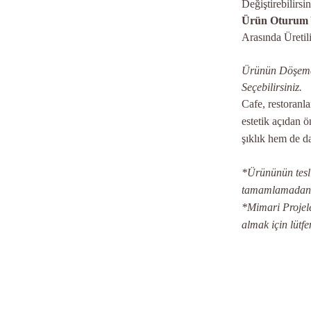
Değiştirebilirsi
Ürün Oturum Y
Arasında Üretili
Ürünün Döşemes
Seçebilirsiniz.
Cafe, restoranl
estetik açıdan ö
şıklık hem de d
*Ürününün teslim
tamamlamadan ön
*Mimari Projeler
almak için lütfe