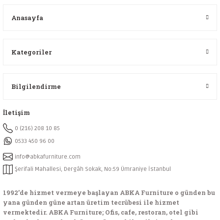
Anasayfa
Kategoriler
Bilgilendirme
İletişim
0 (216) 208 10 85
0533 450 96 00
info@abkafurniture.com
Şerifali Mahallesi, Dergâh Sokak, No:59 Ümraniye İstanbul
1992’de hizmet vermeye başlayan ABKA Furniture o günden bu
yana günden güne artan üretim tecrübesi ile hizmet
vermektedir. ABKA Furniture; Ofis, cafe, restoran, otel gibi