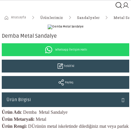
Anasayfa
Ürünlerimiz
Sandalyeler
Metal Sa
Demba Metal Sandalye
Whatsapp İletişim Hattı
Teklif Al
Paylaş
Ürün Bilgisi
Ürün Adı
: Demba Metal Sandalye
Ürün Metaryali:
Metal
Ürün Rengi:
DÜrünün metal iskeletinde dilediğiniz mat veya parlak