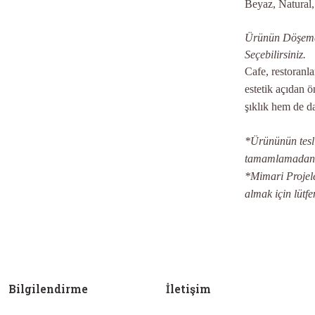
Beyaz, Natural,
Ürünün Döşemes
Seçebilirsiniz.
Cafe, restoranl
estetik açıdan ö
şıklık hem de d
*Ürününün teslim
tamamlamadan ön
*Mimari Projeler
almak için lütfe
Bilgilendirme
İletişim