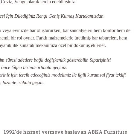
 Ceviz, Venge olarak tercih edebilirsiniz.
i İçin Dilediğiniz Rengi Geniş Kumaş Kartelamızdan
ar veya evinizde bar oluştururken, bar sandalyeleri hem konfor hem de
nemli bir rol oynar. Farklı malzemelerle üretilmiş bar tabureleri, hem
ayanıklılık sunarak mekanınıza özel bir dokunuş eklerler.
 süresi adetlere bağlı değişkenlik gösterebilir. Siparişinizi
ce lütfen bizimle irtibata geçiniz.
iniz için tercih edeceğiniz modelimiz ile ilgili kurumsal fiyat teklifi
n bizimle irtibata geçin.
1992’de hizmet vermeye başlayan ABKA Furniture