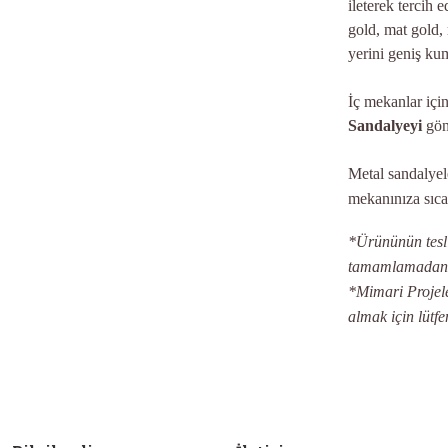
ileterek tercih
gold, mat gold, 
yerini geniş kum
İç mekanlar içi
Sandalyeyi
gönü
Metal sandalyel
mekanınıza sıca
*Ürününün teslim
tamamlamadan ön
*Mimari Projeler
almak için lütfe