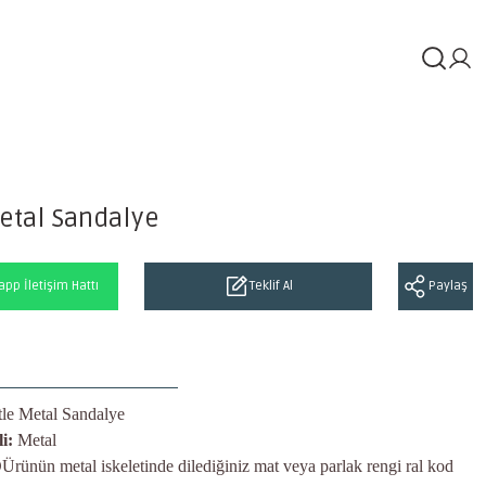
etal Sandalye
pp İletişim Hattı
Teklif Al
Paylaş
tle Metal Sandalye
i:
Metal
Ürünün metal iskeletinde dilediğiniz mat veya parlak rengi ral kod