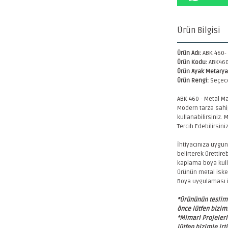
Ürün Bilgisi
Ürün Adı:
ABK 460- 
Ürün Kodu:
ABK46
Ürün Ayak Metaryal
Ürün Rengi:
Seçece
ABK 460 - Metal Ma
Modern tarza sahip
kullanabilirsiniz.
Tercih Edebilirsini
İhtiyacınıza uygun
belirterek üretti
kaplama boya kull
Ürünün metal iskel
Boya uygulaması i
*Ürününün teslim 
önce lütfen biziml
*Mimari Projeleri
lütfen bizimle irt