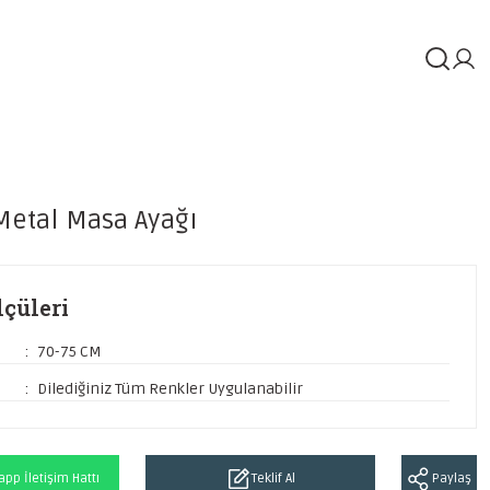
Metal Masa Ayağı
çüleri
70-75 CM
Dilediğiniz Tüm Renkler Uygulanabilir
pp İletişim Hattı
Teklif Al
Paylaş