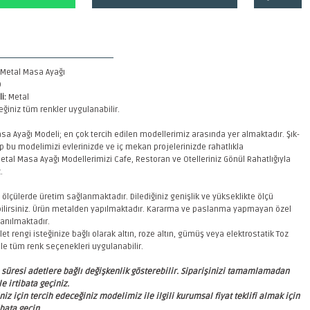
Metal Masa Ayağı
0
i:
Metal
ğiniz tüm renkler uygulanabilir.
sa Ayağı Modeli; en çok tercih edilen modellerimiz arasında yer almaktadır. Şık-
 bu modelimizi evlerinizde ve iç mekan projelerinizde rahatlıkla
 Metal Masa Ayağı Modellerimizi Cafe, Restoran ve Otelleriniz Gönül Rahatlığıyla
z.
 ölçülerde üretim sağlanmaktadır. Dilediğiniz genişlik ve yükseklikte ölçü
rebilirsiniz. Ürün metalden yapılmaktadır. Kararma ve paslanma yapmayan özel
anılmaktadır.
et rengi isteğinize bağlı olarak altın, roze altın, gümüş veya elektrostatik Toz
le tüm renk seçenekleri uygulanabilir.
süresi adetlere bağlı değişkenlik gösterebilir. Siparişinizi tamamlamadan
e irtibata geçiniz.
niz için tercih edeceğiniz modelimiz ile ilgili kurumsal
fiyat teklifi almak için
ibata geçin.