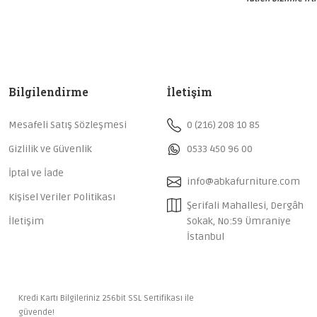
Bilgilendirme
İletişim
Mesafeli Satış Sözleşmesi
0 (216) 208 10 85
Gizlilik ve Güvenlik
0533 450 96 00
İptal ve İade
info@abkafurniture.com
Kişisel Veriler Politikası
Şerifali Mahallesi, Dergâh
İletişim
Sokak, No:59 Ümraniye
İstanbul
Kredi Kartı Bilgileriniz 256bit SSL Sertifikası ile
güvende!