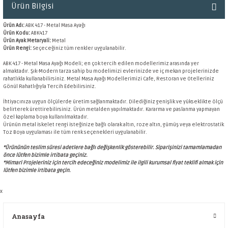
Ürün Bilgisi
Ürün Adı:
ABK 417 - Metal Masa Ayağı
Ürün Kodu:
ABK417
Ürün Ayak Metaryali:
Metal
Ürün Rengi:
Seçeceğiniz tüm renkler uygulanabilir.
ABK 417 - Metal Masa Ayağı Modeli; en çok tercih edilen modellerimiz arasında yer
almaktadır. Şık-Modern tarza sahip bu modelimizi evlerinizde ve iç mekan projelerinizde
rahatlıkla kullanabilirsiniz. Metal Masa Ayağı Modellerimizi Cafe, Restoran ve Otelleriniz
Gönül Rahatlığıyla Tercih Edebilirsiniz.
İhtiyacınıza uygun ölçülerde üretim sağlanmaktadır. Dilediğiniz genişlik ve yükseklikte ölçü
belirterek ürettirebilirsiniz. Ürün metalden yapılmaktadır. Kararma ve paslanma yapmayan
özel kaplama boya kullanılmaktadır.
Ürünün metal iskelet rengi isteğinize bağlı olarak altın, roze altın, gümüş veya elektrostatik
Toz Boya uygulaması ile tüm renk seçenekleri uygulanabilir.
*Ürününün teslim süresi adetlere bağlı değişkenlik gösterebilir. Siparişinizi tamamlamadan
önce lütfen bizimle irtibata geçiniz.
*Mimari Projeleriniz için tercih edeceğiniz modelimiz ile ilgili kurumsal
fiyat teklifi almak için
lütfen bizimle irtibata geçin.
x
Anasayfa