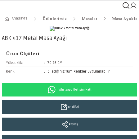
Anasayfa
Ürünlerimiz
Masalar
Masa Ayaklar
ABK 417 Metal Masa Ayağı
Ürün Ölçüleri
Yükseklik:
70-75 CM
Renk:
Dilediğiniz Tüm Renkler Uygulanabilir
Whatsapp İletişim Hattı
Teklif Al
Paylaş