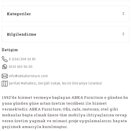
Kategoriler
Bilgilendirme
İletişim
0 (216) 208 10 85
0533 450 96 00
info@abkafurniture.com
Şerifali Mahallesi, Dergâh Sokak, No:59 Ümraniye İstanbul
1992’de hizmet vermeye başlayan ABKA Furniture o günden bu
yana günden güne artan üretim tecrübesi ile hizmet
vermektedir. ABKA Furniture; Ofis, cafe, restoran, otel gibi
mekanlar başta olmak üzere tüm mobilya ihtiyaçlarına cevap
veren üretim yapmak ve mimari proje uygulamalarını hayata
geçirmek amacıyla kurulmuştur.