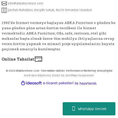
info@abkafurniture.com
Şerifali Mahallesi, Dergâh Sokak, No:59 Ümraniye İstanbul
1992’de hizmet vermeye başlayan ABKA Furniture o günden bu
yana günden güne artan üretim tecrübesi ile hizmet
vermektedir. ABKA Furniture; Ofis, cafe, restoran, otel gibi
mekanlar başta olmak üzere tüm mobilya ihtiyaçlarına cevap
veren üretim yapmak ve mimari proje uygulamalarını hayata
geçirmek amacıyla kurulmuştur.
Online Tahsilat
© 2023 Abkafurniture.com - Tüm Hakları Saklıdır. Performance Marketing:
BossyDigital
Kredi Kartı Bilgileriniz 256bit SSL Sertifikası ile güvende!
ideasoft
ile
e-
hazırlandı.
ticaret
paketleri
WhatsApp Destek