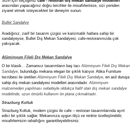
Sizin için seçtiğimiz
cafe - restoran dış mekan sandalye modelleri
arasından yapacağınız doğru tercihler ile misafirlerinize, sizi yeniden
ziyaret etmek isteyecekleri bir deneyim sunun.
Bullet Sandalye
Aradığınız, zarif bir tasarım çizgisi ve karizmatik hatlara sahip bir
sandalyeyse, Bullet Dış Mekan Sandalyesi, cafe-restoranınızda çok
yakışacak.
Alüminyum Fileli Dış Mekan Sandalye
O bir klasik... Zamansız tasarımların baş tacı
Alüminyum Fileli Dış Mekan
Sandalye
, bulunduğu mekana elegan bir şıklık katıyor. Abka Furniture
tecrübesi ile üretilen
Alüminyum Fileli Dış Mekan Sandalye
, en asil duruşa
sahip dış mekan sandalyesi modelleri arasındadır.
Alüminyum
malzemeden yapılması sebebiyle oldukça hafif olan dış mekan sandalye
modelinde; uzun ömürlü kullanım ön plana çıkmaktadır.
Strazburg Koltuk
Strazburg Koltuk, modern çizgisi ile cafe – restoran tasarımlarında ayırt
edici bir şıklık sağlar. Mekanınıza uygun ölçü ve renkte özelleştirebilir,
misafirlerinizin rahatlığını garantileyebilirsiniz.