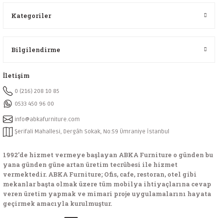
Kategoriler
Bilgilendirme
İletişim
0 (216) 208 10 85
0533 450 96 00
info@abkafurniture.com
Şerifali Mahallesi, Dergâh Sokak, No:59 Ümraniye İstanbul
1992’de hizmet vermeye başlayan ABKA Furniture o günden bu
yana günden güne artan üretim tecrübesi ile hizmet
vermektedir. ABKA Furniture; Ofis, cafe, restoran, otel gibi
mekanlar başta olmak üzere tüm mobilya ihtiyaçlarına cevap
veren üretim yapmak ve mimari proje uygulamalarını hayata
geçirmek amacıyla kurulmuştur.