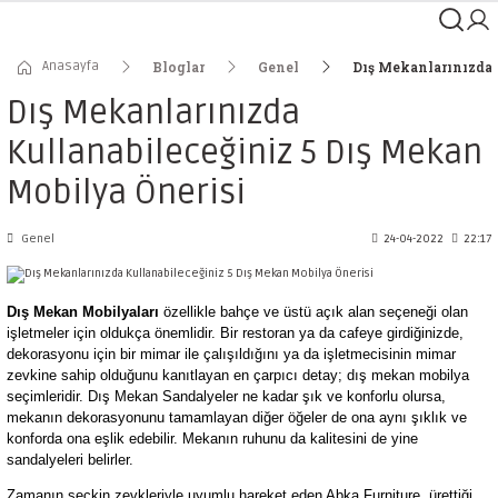
Anasayfa
Bloglar
Genel
Dış Mekanlarınızda 
Dış Mekanlarınızda
Kullanabileceğiniz 5 Dış Mekan
Mobilya Önerisi
Genel
24-04-2022
22:17
Dış Mekan Mobilyaları
özellikle bahçe ve üstü açık alan seçeneği olan
işletmeler için oldukça önemlidir. Bir restoran ya da cafeye girdiğinizde,
dekorasyonu için bir mimar ile çalışıldığını ya da işletmecisinin mimar
zevkine sahip olduğunu kanıtlayan en çarpıcı detay; dış mekan mobilya
seçimleridir. Dış Mekan Sandalyeler ne kadar şık ve konforlu olursa,
mekanın dekorasyonunu tamamlayan diğer öğeler de ona aynı şıklık ve
konforda ona eşlik edebilir. Mekanın ruhunu da kalitesini de yine
sandalyeleri belirler.
Zamanın seçkin zevkleriyle uyumlu hareket eden Abka Furniture, ürettiği