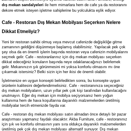
dış mekan sandalyeleri
ile hem mimarlara hem de cafe ya da restoranını
dekore etmek isteyen işletme sahiplerine bu yolculukta eşlik ediyor.
Cafe - Restoran Dış Mekan Mobilyası Seçerken Nelere
Dikkat Etmeliyiz?
Yeni bir restoran sahibi olmuş veya mevcut cafenizde değişikliğe gitme
zamanının geldiğini düşünmeye başlamış olabilirsiniz. Yapılacak pek çok
şey olsa da en önemli işlerin başında restoran veya cafenizin mobilyalarını
seçmek gelir. Cafe - restoranlarınız için dış mekan mobilyası seçerken
dikkat edeceğiniz konuların başında neye odaklanacağınızı belirlemek
gelir. Mekanınızın şık görünmesini mi yoksa konforlu olmasını mı öne
çıkarmak istersiniz? Belki sizin için her ikisi de önemli olabilir.
İşletmenize en uygun konsepti belirledikten sonra, bu konsepte uygun
ürünlerin kalitesini değerlendirmelisiniz. Cafe - restoranınıza seçeceğiniz
dış mekan mobilyaların, uzun yıllar pek çok kişi tarafından kullanılacağını
unutmayın. Eğer dış mekan için mobilya seçiyorsanız hem yoğun
kullanıma hem de hava koşullarına dayanıklı malzemelerden üretilmiş
mobilyalar tercih etmenizde fayda var.
Cafe - restoran dış mekan mobilyası satın almadan önce detaylı bir pazar
araştırması yapmanız faydalı olacaktır. Akba Furniture, cafe - restoranınız
için şık ve konforlu olmasının yanı sıra oldukça dayanıklı malzemelerden
üretilmiş pek çok dış mekan mobilyası alternatif sunuyor. Dış mekan