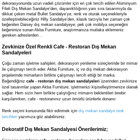
dekorasyonunda uzun vadeli çözümler için en çok tercih edilen Alüminyum
Fileli Dış Mekan Sandalye’den, dayanıklılığının yanı sıra tasarımıyla da
dikkat çeken metal Bullet Sandalye’ye, renk ve oturak seçenekleriyle
özelleştirebileceğiniz Hilly Sandalye’den, klasik tarzıyla her zaman çok
beğenilen Daisey dış mekan sandalyeye; pek çok mobilya seçeneğini
beğeninize sunan Akba Furniture, araştırmanıza mutlaka eklemeniz
gereken adreslerden…
Zevkinize Özel Renkli Cafe - Restoran Dış Mekan
Sandalyeleri
Çoğu zaman işletme sahipleri, dekorasyon yenileme süreçlerinde bir mimar
ile çalışmayı tercih eder. Akba Furniture, iç ve dış mekan dekorasyon
projelerinde mimarların birlikte çalışmayı tercih ettiği bir marka.
Beğendiğiniz
cafe - restoran dış mekan sandalyeleri
üzerinden zevkinize
özel tasarımlar yapan Akba Furniture, işletmenizi kişiselleştirmenize olanak
sağlar. Hem sizin hem birlikte çalıştığınız mimarın beklentileri birebir
karşılanırken, cafe - restoranınız uzun ömürlü ürünlerle donanır.
Renk seçimi konusunda fikir edinmek için
dış mekan sandalye renk
tercihleri
yazımıza göz atabilirsiniz.
Dekoratif Dış Mekan Sandalyesi Önerilerimiz;