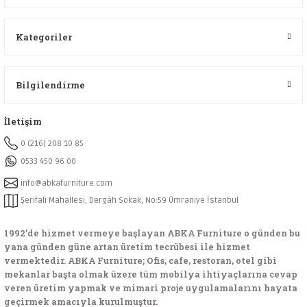
Kategoriler
Bilgilendirme
İletişim
0 (216) 208 10 85
0533 450 96 00
info@abkafurniture.com
Şerifali Mahallesi, Dergâh Sokak, No:59 Ümraniye İstanbul
1992’de hizmet vermeye başlayan ABKA Furniture o günden bu
yana günden güne artan üretim tecrübesi ile hizmet
vermektedir. ABKA Furniture; Ofis, cafe, restoran, otel gibi
mekanlar başta olmak üzere tüm mobilya ihtiyaçlarına cevap
veren üretim yapmak ve mimari proje uygulamalarını hayata
geçirmek amacıyla kurulmuştur.