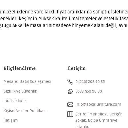
özelliklerine göre farklı fiyat aralıklarına sahiptir. İşletmen
enekleri keşfedin. Yüksek kaliteli malzemeler ve estetik ta
uştuğu ABKA ile masalarınız sadece bir yemek alanı değil, aynı
Bilgilendirme
İletişim
Mesafeli Satış Sözleşmesi
0 (216) 208 10 85
Gizlilik ve Güvenlik
0533 450 96 00
İptal ve İade
info@abkafurniture.com
Kişisel Veriler Politikası
Şerifali Mahallesi, Dergâh
İletişim
Sokak, No:59 Ümraniye
İstanbul